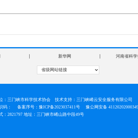
|
|
网
新华网
河南省科学
位：三门峡市科学技术协会 技术支持：三门峡崤云安全服务有限公司
标识码：
备案序号：豫ICP备2023037411号
豫公网安备 4112020200034
：2821797 地址：三门峡市崤山路中段49号