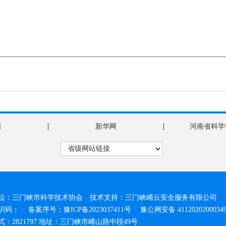
|
|
网
新华网
河南省科学
位：三门峡市科学技术协会 技术支持：三门峡崤云安全服务有限公司
标识码：
备案序号：豫ICP备2023037411号
豫公网安备 4112020200034
：2821797 地址：三门峡市崤山路中段49号