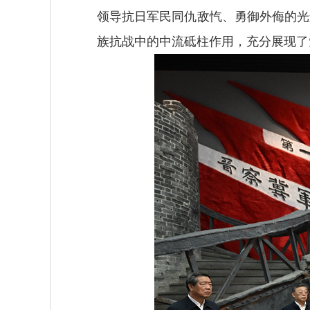
领导抗日军民同仇敌忾、勇御外侮的光
族抗战中的中流砥柱作用，充分展现了