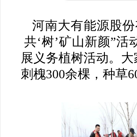
河南大有能源股份
共‘树’
矿山新颜
”
活
展义务植树活动。
大
刺槐
300余棵
，
种草